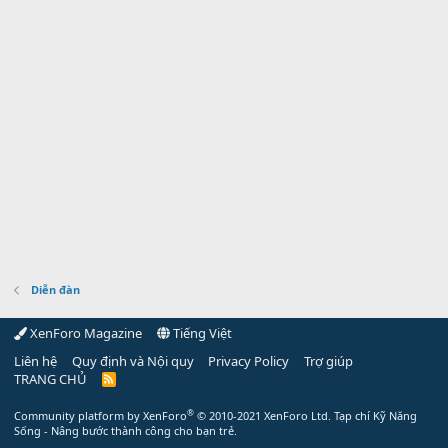
Diễn đàn
XenForo Magazine
Tiếng Việt
Liên hệ
Quy định và Nội quy
Privacy Policy
Trợ giúp
TRANG CHỦ
R
S
S
®
Community platform by XenForo
© 2010-2021 XenForo Ltd.
Tạp chí Kỹ Năng
Sống - Nâng bước thành công cho bạn trẻ.