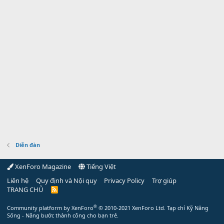
Diễn đàn
XenForo Magazine
Tiếng Việt
Liên hệ
Quy định và Nội quy
Privacy Policy
Trợ giúp
TRANG CHỦ
R
S
S
®
Community platform by XenForo
© 2010-2021 XenForo Ltd.
Tạp chí Kỹ Năng
Sống - Nâng bước thành công cho bạn trẻ.