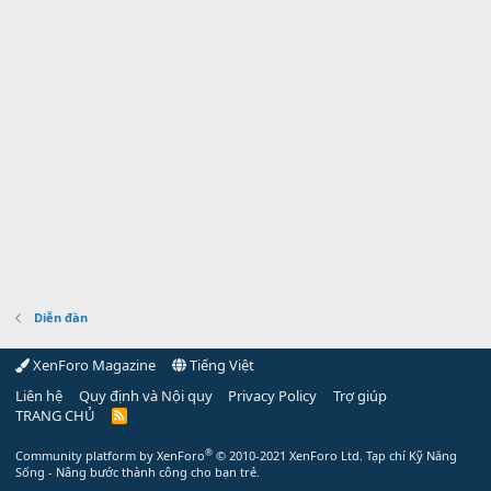
Diễn đàn
XenForo Magazine
Tiếng Việt
Liên hệ
Quy định và Nội quy
Privacy Policy
Trợ giúp
TRANG CHỦ
R
S
S
®
Community platform by XenForo
© 2010-2021 XenForo Ltd.
Tạp chí Kỹ Năng
Sống - Nâng bước thành công cho bạn trẻ.