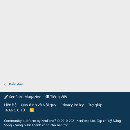
Diễn đàn
XenForo Magazine
Tiếng Việt
Liên hệ
Quy định và Nội quy
Privacy Policy
Trợ giúp
TRANG CHỦ
R
S
S
®
Community platform by XenForo
© 2010-2021 XenForo Ltd.
Tạp chí Kỹ Năng
Sống - Nâng bước thành công cho bạn trẻ.