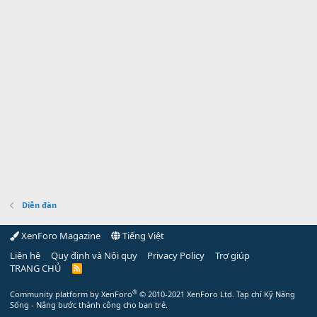
Diễn đàn
XenForo Magazine
Tiếng Việt
Liên hệ
Quy định và Nội quy
Privacy Policy
Trợ giúp
TRANG CHỦ
R
S
S
®
Community platform by XenForo
© 2010-2021 XenForo Ltd.
Tạp chí Kỹ Năng
Sống - Nâng bước thành công cho bạn trẻ.