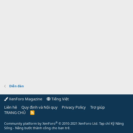
Diễn đàn
XenForo Magazine
Tiếng Việt
Liên hệ
Quy định và Nội quy
Privacy Policy
Trợ giúp
TRANG CHỦ
R
S
S
®
Community platform by XenForo
© 2010-2021 XenForo Ltd.
Tạp chí Kỹ Năng
Sống - Nâng bước thành công cho bạn trẻ.