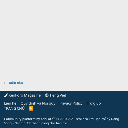
Diễn đàn
XenForo Magazine
Tiếng Việt
Liên hệ
Quy định và Nội quy
Privacy Policy
Trợ giúp
TRANG CHỦ
R
S
S
®
Community platform by XenForo
© 2010-2021 XenForo Ltd.
Tạp chí Kỹ Năng
Sống - Nâng bước thành công cho bạn trẻ.