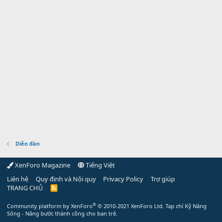
Diễn đàn
XenForo Magazine
Tiếng Việt
Liên hệ
Quy định và Nội quy
Privacy Policy
Trợ giúp
TRANG CHỦ
R
S
S
®
Community platform by XenForo
© 2010-2021 XenForo Ltd.
Tạp chí Kỹ Năng
Sống - Nâng bước thành công cho bạn trẻ.