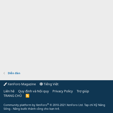
Diễn đàn
XenForo Magazine
Tiếng Việt
Liên hệ
Quy định và Nội quy
Privacy Policy
Trợ giúp
TRANG CHỦ
R
S
S
®
Community platform by XenForo
© 2010-2021 XenForo Ltd.
Tạp chí Kỹ Năng
Sống - Nâng bước thành công cho bạn trẻ.