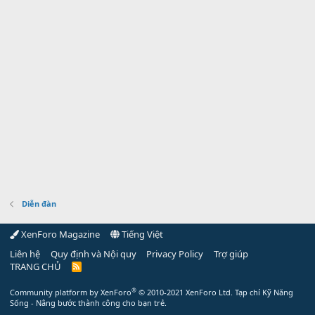
Diễn đàn
XenForo Magazine
Tiếng Việt
Liên hệ
Quy định và Nội quy
Privacy Policy
Trợ giúp
TRANG CHỦ
R
S
S
®
Community platform by XenForo
© 2010-2021 XenForo Ltd.
Tạp chí Kỹ Năng
Sống - Nâng bước thành công cho bạn trẻ.