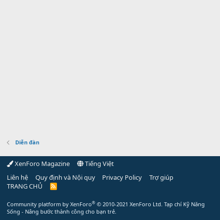
Diễn đàn
XenForo Magazine
Tiếng Việt
Liên hệ
Quy định và Nội quy
Privacy Policy
Trợ giúp
TRANG CHỦ
R
S
S
®
Community platform by XenForo
© 2010-2021 XenForo Ltd.
Tạp chí Kỹ Năng
Sống - Nâng bước thành công cho bạn trẻ.