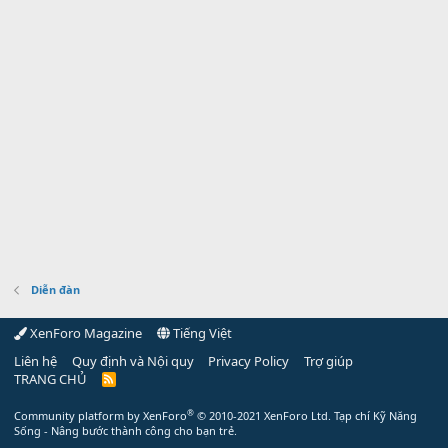
Diễn đàn
XenForo Magazine
Tiếng Việt
Liên hệ
Quy định và Nội quy
Privacy Policy
Trợ giúp
TRANG CHỦ
R
S
S
®
Community platform by XenForo
© 2010-2021 XenForo Ltd.
Tạp chí Kỹ Năng
Sống - Nâng bước thành công cho bạn trẻ.