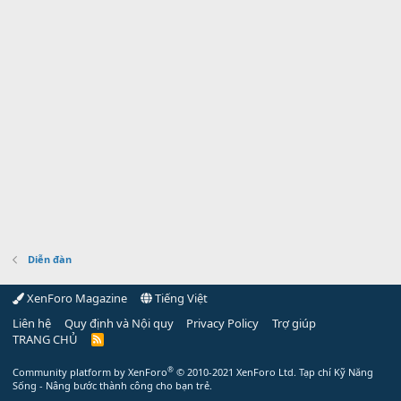
Diễn đàn
XenForo Magazine
Tiếng Việt
Liên hệ
Quy định và Nội quy
Privacy Policy
Trợ giúp
TRANG CHỦ
R
S
S
®
Community platform by XenForo
© 2010-2021 XenForo Ltd.
Tạp chí Kỹ Năng
Sống - Nâng bước thành công cho bạn trẻ.