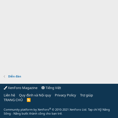
Diễn đàn
XenForo Magazine
Tiếng Việt
Liên hệ
Quy định và Nội quy
Privacy Policy
Trợ giúp
TRANG CHỦ
R
S
S
®
Community platform by XenForo
© 2010-2021 XenForo Ltd.
Tạp chí Kỹ Năng
Sống - Nâng bước thành công cho bạn trẻ.