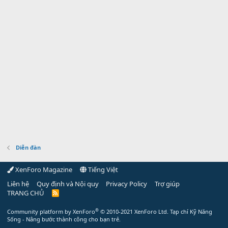
Diễn đàn
XenForo Magazine
Tiếng Việt
Liên hệ
Quy định và Nội quy
Privacy Policy
Trợ giúp
TRANG CHỦ
R
S
S
®
Community platform by XenForo
© 2010-2021 XenForo Ltd.
Tạp chí Kỹ Năng
Sống - Nâng bước thành công cho bạn trẻ.