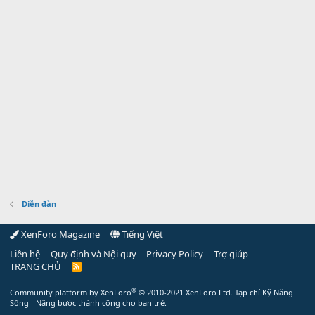
Diễn đàn
XenForo Magazine
Tiếng Việt
Liên hệ
Quy định và Nội quy
Privacy Policy
Trợ giúp
TRANG CHỦ
R
S
S
®
Community platform by XenForo
© 2010-2021 XenForo Ltd.
Tạp chí Kỹ Năng
Sống - Nâng bước thành công cho bạn trẻ.