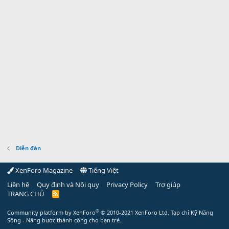
Diễn đàn
XenForo Magazine
Tiếng Việt
Liên hệ
Quy định và Nội quy
Privacy Policy
Trợ giúp
TRANG CHỦ
R
S
S
®
Community platform by XenForo
© 2010-2021 XenForo Ltd.
Tạp chí Kỹ Năng
Sống - Nâng bước thành công cho bạn trẻ.