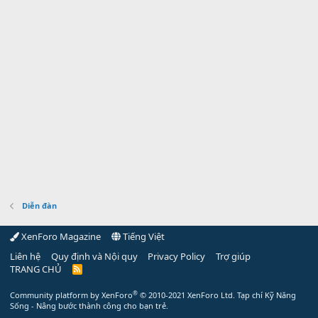
Diễn đàn
XenForo Magazine
Tiếng Việt
Liên hệ
Quy định và Nội quy
Privacy Policy
Trợ giúp
TRANG CHỦ
R
S
S
®
Community platform by XenForo
© 2010-2021 XenForo Ltd.
Tạp chí Kỹ Năng
Sống - Nâng bước thành công cho bạn trẻ.