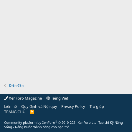
Diễn đàn
XenForo Magazine
Tiếng Việt
Liên hệ
Quy định và Nội quy
Privacy Policy
Trợ giúp
TRANG CHỦ
R
S
S
®
Community platform by XenForo
© 2010-2021 XenForo Ltd.
Tạp chí Kỹ Năng
Sống - Nâng bước thành công cho bạn trẻ.