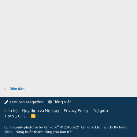
Diễn đàn
XenForo Magazine
Tiếng Việt
Liên hệ
Quy định và Nội quy
Privacy Policy
Trợ giúp
TRANG CHỦ
R
S
S
®
Community platform by XenForo
© 2010-2021 XenForo Ltd.
Tạp chí Kỹ Năng
Sống - Nâng bước thành công cho bạn trẻ.