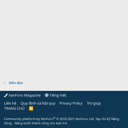
Diễn đàn
XenForo Magazine
Tiếng Việt
Liên hệ
Quy định và Nội quy
Privacy Policy
Trợ giúp
TRANG CHỦ
R
S
S
®
Community platform by XenForo
© 2010-2021 XenForo Ltd.
Tạp chí Kỹ Năng
Sống - Nâng bước thành công cho bạn trẻ.