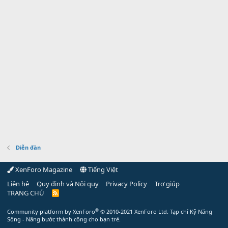
Diễn đàn
XenForo Magazine
Tiếng Việt
Liên hệ
Quy định và Nội quy
Privacy Policy
Trợ giúp
TRANG CHỦ
R
S
S
®
Community platform by XenForo
© 2010-2021 XenForo Ltd.
Tạp chí Kỹ Năng
Sống - Nâng bước thành công cho bạn trẻ.