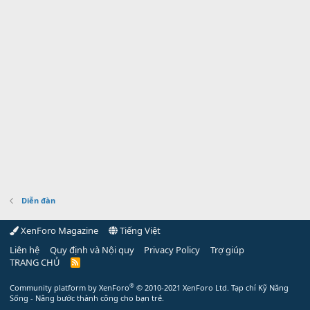
Diễn đàn
XenForo Magazine
Tiếng Việt
Liên hệ
Quy định và Nội quy
Privacy Policy
Trợ giúp
TRANG CHỦ
R
S
S
®
Community platform by XenForo
© 2010-2021 XenForo Ltd.
Tạp chí Kỹ Năng
Sống - Nâng bước thành công cho bạn trẻ.