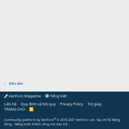
Diễn đàn
XenForo Magazine
Tiếng Việt
Liên hệ
Quy định và Nội quy
Privacy Policy
Trợ giúp
TRANG CHỦ
R
S
S
®
Community platform by XenForo
© 2010-2021 XenForo Ltd.
Tạp chí Kỹ Năng
Sống - Nâng bước thành công cho bạn trẻ.