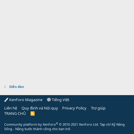
Diễn đàn
XenForo Magazine
Tiếng Việt
Liên hệ
Quy định và Nội quy
Privacy Policy
Trợ giúp
TRANG CHỦ
R
S
S
®
Community platform by XenForo
© 2010-2021 XenForo Ltd.
Tạp chí Kỹ Năng
Sống - Nâng bước thành công cho bạn trẻ.