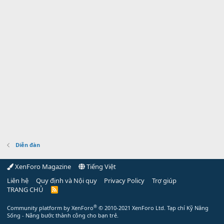
Diễn đàn
XenForo Magazine
Tiếng Việt
Liên hệ
Quy định và Nội quy
Privacy Policy
Trợ giúp
TRANG CHỦ
R
S
S
®
Community platform by XenForo
© 2010-2021 XenForo Ltd.
Tạp chí Kỹ Năng
Sống - Nâng bước thành công cho bạn trẻ.