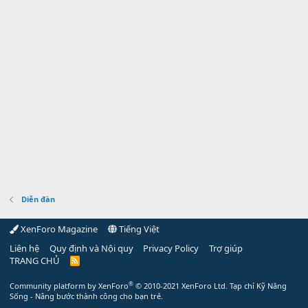
Diễn đàn
XenForo Magazine
Tiếng Việt
Liên hệ
Quy định và Nội quy
Privacy Policy
Trợ giúp
TRANG CHỦ
R
S
S
®
Community platform by XenForo
© 2010-2021 XenForo Ltd.
Tạp chí Kỹ Năng
Sống - Nâng bước thành công cho bạn trẻ.