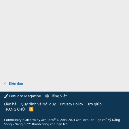
Diễn đàn
XenForo Magazine
Tiếng Việt
Liên hệ
Quy định và Nội quy
Privacy Policy
Trợ giúp
TRANG CHỦ
R
S
S
®
Community platform by XenForo
© 2010-2021 XenForo Ltd.
Tạp chí Kỹ Năng
Sống - Nâng bước thành công cho bạn trẻ.