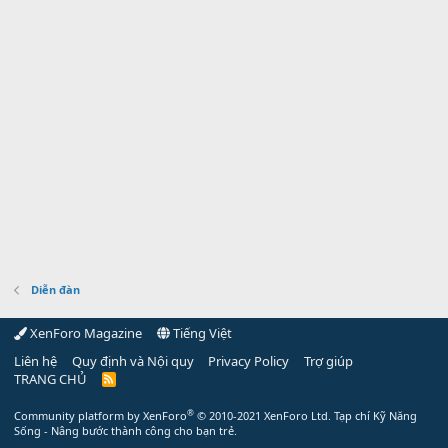
Diễn đàn
XenForo Magazine
Tiếng Việt
Liên hệ
Quy định và Nội quy
Privacy Policy
Trợ giúp
TRANG CHỦ
R
S
S
®
Community platform by XenForo
© 2010-2021 XenForo Ltd.
Tạp chí Kỹ Năng
Sống - Nâng bước thành công cho bạn trẻ.