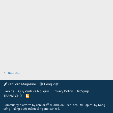
Diễn đàn
XenForo Magazine
Tiếng Việt
Liên hệ
Quy định và Nội quy
Privacy Policy
Trợ giúp
TRANG CHỦ
R
S
S
®
Community platform by XenForo
© 2010-2021 XenForo Ltd.
Tạp chí Kỹ Năng
Sống - Nâng bước thành công cho bạn trẻ.