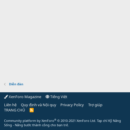
Diễn đàn
XenForo Magazine
Tiếng Việt
Liên hệ
Quy định và Nội quy
Privacy Policy
Trợ giúp
TRANG CHỦ
R
S
S
®
Community platform by XenForo
© 2010-2021 XenForo Ltd.
Tạp chí Kỹ Năng
Sống - Nâng bước thành công cho bạn trẻ.