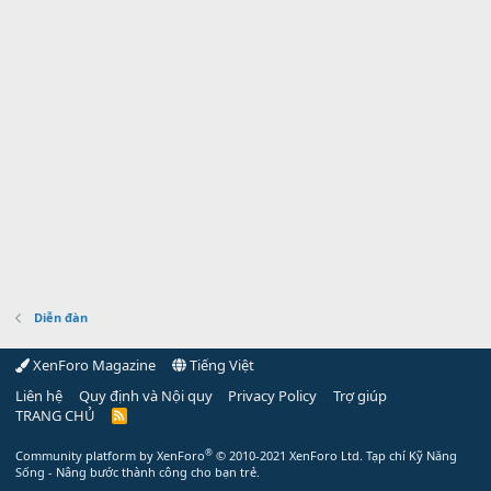
Diễn đàn
XenForo Magazine
Tiếng Việt
Liên hệ
Quy định và Nội quy
Privacy Policy
Trợ giúp
TRANG CHỦ
R
S
S
®
Community platform by XenForo
© 2010-2021 XenForo Ltd.
Tạp chí Kỹ Năng
Sống - Nâng bước thành công cho bạn trẻ.