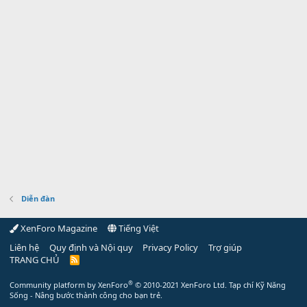
Diễn đàn
XenForo Magazine
Tiếng Việt
Liên hệ
Quy định và Nội quy
Privacy Policy
Trợ giúp
TRANG CHỦ
R
S
S
®
Community platform by XenForo
© 2010-2021 XenForo Ltd.
Tạp chí Kỹ Năng
Sống - Nâng bước thành công cho bạn trẻ.