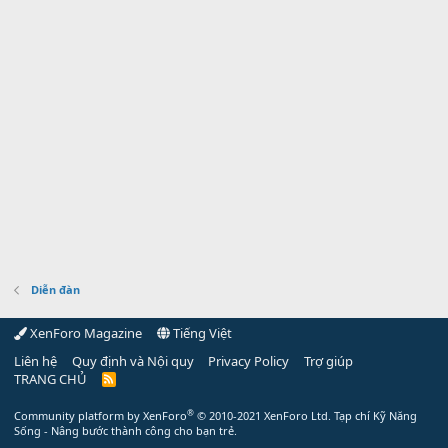
Diễn đàn
XenForo Magazine
Tiếng Việt
Liên hệ
Quy định và Nội quy
Privacy Policy
Trợ giúp
TRANG CHỦ
R
S
S
®
Community platform by XenForo
© 2010-2021 XenForo Ltd.
Tạp chí Kỹ Năng
Sống - Nâng bước thành công cho bạn trẻ.