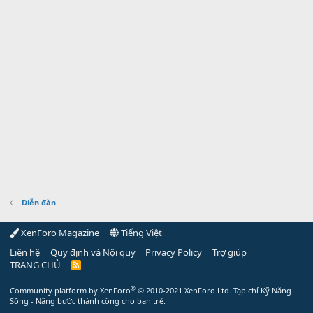
Diễn đàn
XenForo Magazine
Tiếng Việt
Liên hệ
Quy định và Nội quy
Privacy Policy
Trợ giúp
TRANG CHỦ
R
S
S
®
Community platform by XenForo
© 2010-2021 XenForo Ltd.
Tạp chí Kỹ Năng
Sống - Nâng bước thành công cho bạn trẻ.