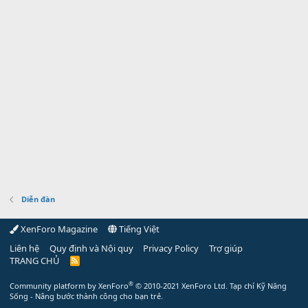
Diễn đàn
XenForo Magazine
Tiếng Việt
Liên hệ
Quy định và Nội quy
Privacy Policy
Trợ giúp
TRANG CHỦ
R
S
S
®
Community platform by XenForo
© 2010-2021 XenForo Ltd.
Tạp chí Kỹ Năng
Sống - Nâng bước thành công cho bạn trẻ.