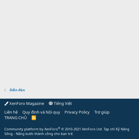
Diễn đàn
XenForo Magazine
Tiếng Việt
Liên hệ
Quy định và Nội quy
Privacy Policy
Trợ giúp
TRANG CHỦ
R
S
S
®
Community platform by XenForo
© 2010-2021 XenForo Ltd.
Tạp chí Kỹ Năng
Sống - Nâng bước thành công cho bạn trẻ.