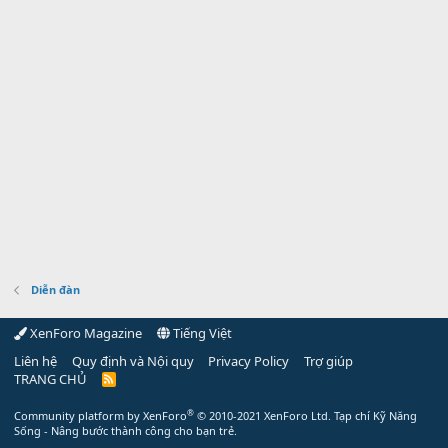
Diễn đàn
XenForo Magazine
Tiếng Việt
Liên hệ
Quy định và Nội quy
Privacy Policy
Trợ giúp
TRANG CHỦ
R
S
S
®
Community platform by XenForo
© 2010-2021 XenForo Ltd.
Tạp chí Kỹ Năng
Sống - Nâng bước thành công cho bạn trẻ.