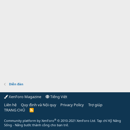
Diễn đàn
XenForo Magazine
Tiếng Việt
Liên hệ
Quy định và Nội quy
Privacy Policy
Trợ giúp
TRANG CHỦ
R
S
S
®
Community platform by XenForo
© 2010-2021 XenForo Ltd.
Tạp chí Kỹ Năng
Sống - Nâng bước thành công cho bạn trẻ.