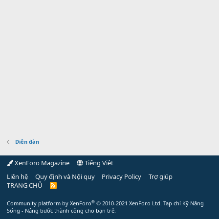
Diễn đàn
XenForo Magazine
Tiếng Việt
Liên hệ
Quy định và Nội quy
Privacy Policy
Trợ giúp
TRANG CHỦ
R
S
S
®
Community platform by XenForo
© 2010-2021 XenForo Ltd.
Tạp chí Kỹ Năng
Sống - Nâng bước thành công cho bạn trẻ.