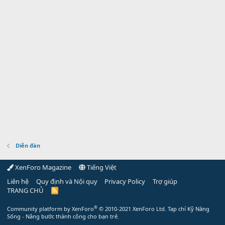
Diễn đàn
XenForo Magazine
Tiếng Việt
Liên hệ
Quy định và Nội quy
Privacy Policy
Trợ giúp
TRANG CHỦ
R
S
S
®
Community platform by XenForo
© 2010-2021 XenForo Ltd.
Tạp chí Kỹ Năng
Sống - Nâng bước thành công cho bạn trẻ.