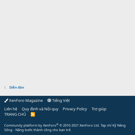
Diễn đàn
XenForo Magazine
Tiếng Việt
Liên hệ
Quy định và Nội quy
Privacy Policy
Trợ giúp
TRANG CHỦ
R
S
S
®
Community platform by XenForo
© 2010-2021 XenForo Ltd.
Tạp chí Kỹ Năng
Sống - Nâng bước thành công cho bạn trẻ.