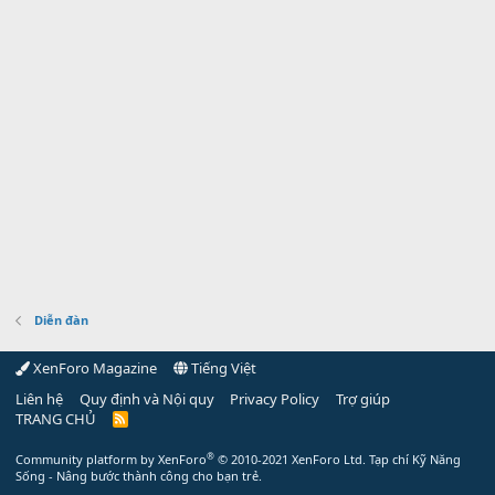
Diễn đàn
XenForo Magazine
Tiếng Việt
Liên hệ
Quy định và Nội quy
Privacy Policy
Trợ giúp
TRANG CHỦ
R
S
S
®
Community platform by XenForo
© 2010-2021 XenForo Ltd.
Tạp chí Kỹ Năng
Sống - Nâng bước thành công cho bạn trẻ.