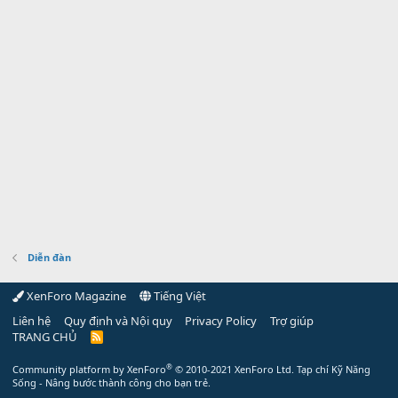
Diễn đàn
XenForo Magazine
Tiếng Việt
Liên hệ
Quy định và Nội quy
Privacy Policy
Trợ giúp
TRANG CHỦ
R
S
S
®
Community platform by XenForo
© 2010-2021 XenForo Ltd.
Tạp chí Kỹ Năng
Sống - Nâng bước thành công cho bạn trẻ.