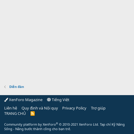
Diễn đàn
XenForo Magazine
Tiếng Việt
Liên hệ
Quy định và Nội quy
Privacy Policy
Trợ giúp
TRANG CHỦ
R
S
S
®
Community platform by XenForo
© 2010-2021 XenForo Ltd.
Tạp chí Kỹ Năng
Sống - Nâng bước thành công cho bạn trẻ.