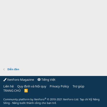
Diễn đàn
XenForo Magazine
Tiếng Việt
Liên hệ
Quy định và Nội quy
Privacy Policy
Trợ giúp
TRANG CHỦ
R
S
S
®
Community platform by XenForo
© 2010-2021 XenForo Ltd.
Tạp chí Kỹ Năng
Sống - Nâng bước thành công cho bạn trẻ.