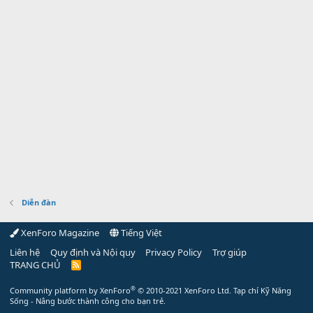
Diễn đàn
XenForo Magazine
Tiếng Việt
Liên hệ
Quy định và Nội quy
Privacy Policy
Trợ giúp
TRANG CHỦ
R
S
S
®
Community platform by XenForo
© 2010-2021 XenForo Ltd.
Tạp chí Kỹ Năng
Sống - Nâng bước thành công cho bạn trẻ.