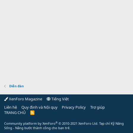
Diễn đàn
XenForo Magazine
Tiếng Việt
Liên hệ
Quy định và Nội quy
Privacy Policy
Trợ giúp
TRANG CHỦ
R
S
S
®
Community platform by XenForo
© 2010-2021 XenForo Ltd.
Tạp chí Kỹ Năng
Sống - Nâng bước thành công cho bạn trẻ.