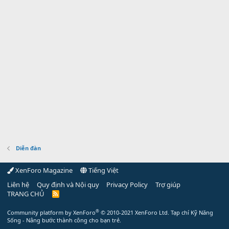
Diễn đàn
XenForo Magazine
Tiếng Việt
Liên hệ
Quy định và Nội quy
Privacy Policy
Trợ giúp
TRANG CHỦ
R
S
S
®
Community platform by XenForo
© 2010-2021 XenForo Ltd.
Tạp chí Kỹ Năng
Sống - Nâng bước thành công cho bạn trẻ.