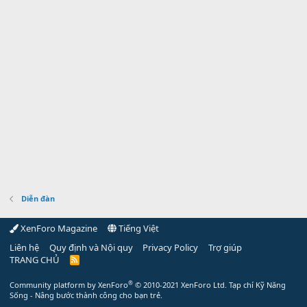
Diễn đàn
XenForo Magazine
Tiếng Việt
Liên hệ
Quy định và Nội quy
Privacy Policy
Trợ giúp
TRANG CHỦ
R
S
S
®
Community platform by XenForo
© 2010-2021 XenForo Ltd.
Tạp chí Kỹ Năng
Sống - Nâng bước thành công cho bạn trẻ.